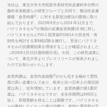
当社は、東北大学大学院医学系研究科皮膚科学分野の
藤村卓准教授らの研究グループと共同で、難治性皮膚
1)
腫瘍「血管肉腫
」に対する新規治療法の開発に取り
組んでおります。2023年9月から2024 年12月まで、
2)
パクリタキセル
が無効の皮膚血管肉腫16 例に対し、
パクリタキセルとPAI-1 阻害薬RS5614 の安全性・有
効性を検討する第Ⅱ相試験を施行し、安全にパクリタ
キセルの抗腫瘍効果を増強することが確認されました
（2026年2月10日適時開示済)。今回、この研究成果に
ついて、東北大学よりプレスリリースが発表されまし
たのでお知らせいたします。
3)
血管肉腫は、血管内皮細胞
ががん化する極めて悪性
度の高い皮膚がんであり、欧米と比べ日本人の発症頻
度は高く、近年増加しています。血管肉腫の第1選択
薬は、パクリタキセルですが、全生存期間は649日と
短く、長期寛解を得ることは困難です。パクリタキセ
ルが奏効しなくなった後の治療は、有効な選択肢が乏