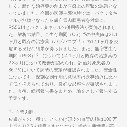
しく、新たな治療薬の創出が医療上の喫緊の課題とな
っていました。今回の医師主導治験では、パクリタキ
セルが無効となった皮膚血管肉腫患者を対象に、
RS5614とパクリタキセルの併用療法が実施されまし
4)
た。解析の結果、全生存期間（OS）
の中央値は21.1
5）
ヶ月と既存の治療薬（パゾパニブ
）の12.1ヶ月を凌
駕する良好な結果が得られました。また、無増悪生存
６）
期間（PFS）
についても4.1ヶ月と既存の治療薬の
2.8ヶ月に比べて改善が認められ、評価対象患者の
86.7％において病勢の安定が確認されました。安全性
についても、深刻な副作用の発現率は既存治療に比べ
て低く抑えられており、良好な忍容性が確認されまし
た。今後、総括報告書をまとめ、論文として報告する
予定です。
１）
血管肉腫
皮膚がんの一種で、とりわけ頭皮の血管肉腫は100 万
人当たり2.5人程度とまれですが、極めて悪性度が高