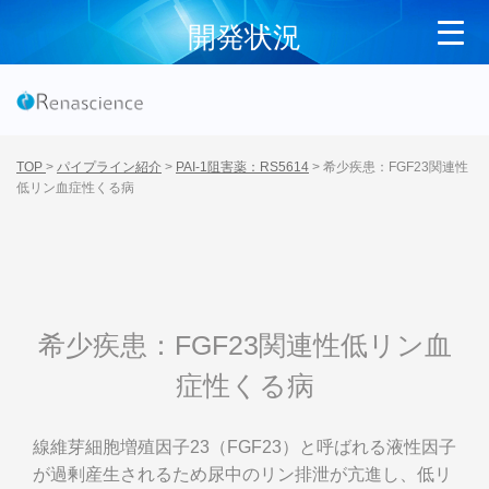
開発状況
TOP
>
パイプライン紹介
>
PAI-1阻害薬：RS5614
>
希少疾患：FGF23関連性
低リン血症性くる病
希少疾患：FGF23関連性低リン血
症性くる病
線維芽細胞増殖因子23（FGF23）と呼ばれる液性因子
が過剰産生されるため尿中のリン排泄が亢進し、低リ