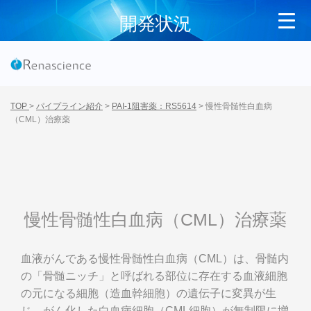
開発状況
TOP
>
パイプライン紹介
>
PAI-1阻害薬：RS5614
>
慢性骨髄性白血病
（CML）治療薬
慢性骨髄性白血病（CML）治療薬
血液がんである慢性骨髄性白血病（CML）は、骨髄内
の「骨髄ニッチ」と呼ばれる部位に存在する血液細胞
の元になる細胞（造血幹細胞）の遺伝子に変異が生
じ、がん化した白血病細胞（CML細胞）が無制限に増