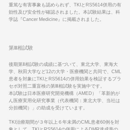
重篤な有害事象も認められず、TKIとRS5614併用の有
効性及び安全性が確認されました。本試験結果は、科
学誌『Cancer Medicine』に掲載されました。
第Ⅲ相試験
後期第Ⅱ相試験の成績に基づいて、東北大学、東海大
学、秋田大学など12の大学・医療機関と共同で、CML
患者を対象にTKIとRS5614の併用効果を検証するプラ
セボ対照二重盲検の第Ⅲ相試験を実施中です。
本試験は日本医療研究開発機構（AMED）「革新的が
ん医療実用化研究事業（代表機関：東北大学、当社は
分担機関）」の助成を受けています。
TKI治療期間が３年以上６年未満のCML患者60例を対
象として、TKIとRS5614の併用によるDMR達成率の