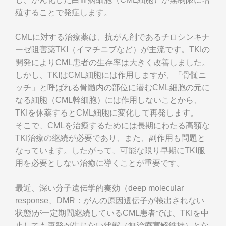
殖することで発症します。
CMLに対する治療薬は、抗がん剤であるチロシンキナ
ーゼ阻害薬TKI（イマチニブなど）が主流です。TKIの
開発によりCML患者の生存率は大きく改善しました。
しかし、TKIはCML細胞には作用しますが、「骨髄ニ
ッチ」と呼ばれる骨髄内の部位に潜むCML細胞の元に
なる細胞（CML幹細胞）には作用しないことから、
TKIを休薬するとCML細胞に変化して再発します。
そこで、CMLを治癒するためには長期にわたる高額な
TKI治療の継続が必要であり、また、副作用も問題と
なっています。したがって、可能な限り早期にTKI服
用を必要としない治癒に導くことが重要です。
最近、深い分子遺伝学的奏効（deep molecular
response、DMR：がんの原因遺伝子が検出されない
状態)が一定期間継続しているCML患者では、TKIを中
止しても再発が生じない状態（無治療寛解維持）とな