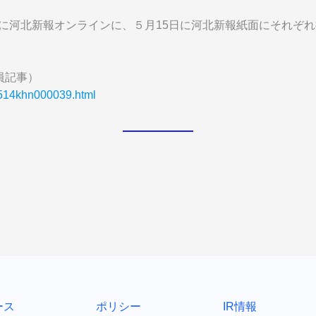
4日に河北新報オンラインに、５月15日に河北新報紙面にそれぞ
会員記事）
60514khn000039.html
ース
ポリシー
IR情報