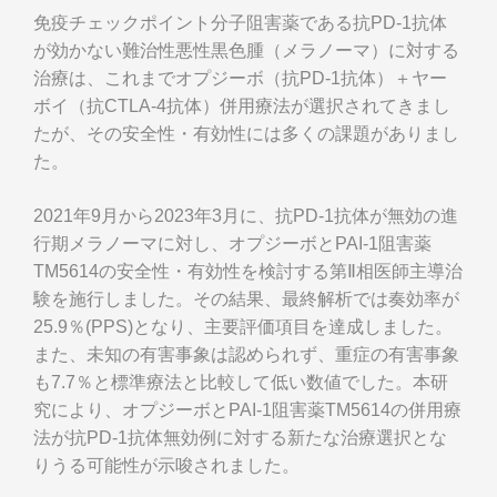
免疫チェックポイント分子阻害薬である抗PD-1抗体
が効かない難治性悪性黒色腫（メラノーマ）に対する
治療は、これまでオプジーボ（抗PD-1抗体）＋ヤー
ボイ（抗CTLA-4抗体）併用療法が選択されてきまし
たが、その安全性・有効性には多くの課題がありまし
た。
2021年9月から2023年3月に、抗PD-1抗体が無効の進
行期メラノーマに対し、オプジーボとPAI-1阻害薬
TM5614の安全性・有効性を検討する第Ⅱ相医師主導治
験を施行しました。その結果、最終解析では奏効率が
25.9％(PPS)となり、主要評価項目を達成しました。
また、未知の有害事象は認められず、重症の有害事象
も7.7％と標準療法と比較して低い数値でした。本研
究により、オプジーボとPAI-1阻害薬TM5614の併用療
法が抗PD-1抗体無効例に対する新たな治療選択とな
りうる可能性が示唆されました。